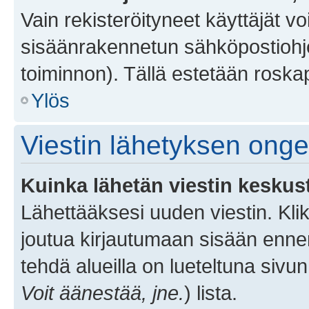
Vain rekisteröityneet käyttäjät v
sisäänrakennetun sähköpostiohjel
toiminnon). Tällä estetään roskap
Ylös
Viestin lähetyksen ong
Kuinka lähetän viestin keskus
Lähettääksesi uuden viestin. Kl
joutua kirjautumaan sisään ennen 
tehdä alueilla on lueteltuna sivun
Voit äänestää, jne.
) lista.