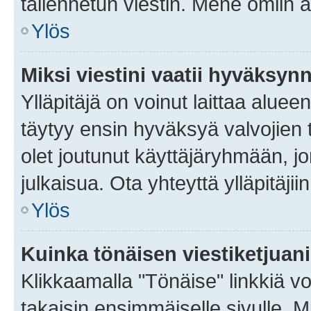
tallennetun viestin. Mene omiin a
Ylös
Miksi viestini vaatii hyväksyn
Ylläpitäjä on voinut laittaa alueen
täytyy ensin hyväksyä valvojien 
olet joutunut käyttäjäryhmään, jo
julkaisua. Ota yhteyttä ylläpitäjii
Ylös
Kuinka tönäisen viestiketjuan
Klikkaamalla "Tönäise" linkkiä voi
takaisin ensimmäiselle sivulle. M