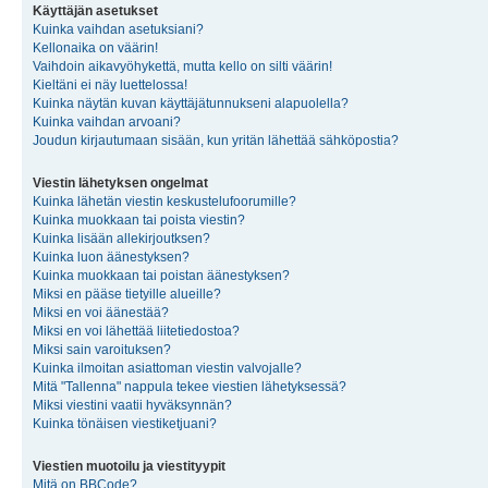
Käyttäjän asetukset
Kuinka vaihdan asetuksiani?
Kellonaika on väärin!
Vaihdoin aikavyöhykettä, mutta kello on silti väärin!
Kieltäni ei näy luettelossa!
Kuinka näytän kuvan käyttäjätunnukseni alapuolella?
Kuinka vaihdan arvoani?
Joudun kirjautumaan sisään, kun yritän lähettää sähköpostia?
Viestin lähetyksen ongelmat
Kuinka lähetän viestin keskustelufoorumille?
Kuinka muokkaan tai poista viestin?
Kuinka lisään allekirjoutksen?
Kuinka luon äänestyksen?
Kuinka muokkaan tai poistan äänestyksen?
Miksi en pääse tietyille alueille?
Miksi en voi äänestää?
Miksi en voi lähettää liitetiedostoa?
Miksi sain varoituksen?
Kuinka ilmoitan asiattoman viestin valvojalle?
Mitä "Tallenna" nappula tekee viestien lähetyksessä?
Miksi viestini vaatii hyväksynnän?
Kuinka tönäisen viestiketjuani?
Viestien muotoilu ja viestityypit
Mitä on BBCode?