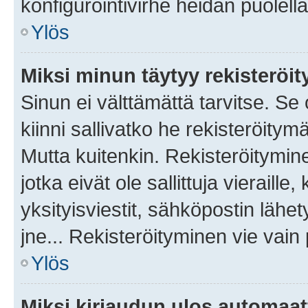
konfigurointivirhe heidän puolella
Ylös
Miksi minun täytyy rekisteröit
Sinun ei välttämättä tarvitse. Se
kiinni sallivatko he rekisteröitym
Mutta kuitenkin. Rekisteröitymine
jotka eivät ole sallittuja vierail
yksityisviestit, sähköpostin lähet
jne... Rekisteröityminen vie vain
Ylös
Miksi kirjaudun ulos automaat