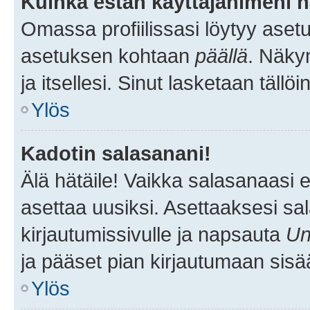
Kuinka estän käyttäjänimeni n
Omassa profiilissasi löytyy aset
asetuksen kohtaan
päällä
. Näkym
ja itsellesi. Sinut lasketaan tällö
Ylös
Kadotin salasanani!
Älä hätäile! Vaikka salasanaasi 
asettaa uusiksi. Asettaaksesi s
kirjautumissivulle ja napsauta
Un
ja pääset pian kirjautumaan sisä
Ylös