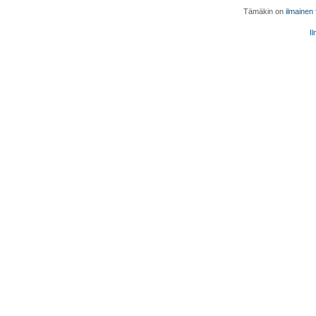
Tämäkin on
ilmainen
Il