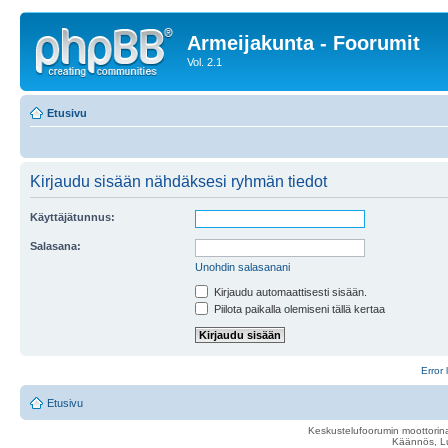
Armeijakunta - Foorumit
Vol. 2.1
Etusivu
Kirjaudu sisään nähdäksesi ryhmän tiedot
Käyttäjätunnus:
Salasana:
Unohdin salasanani
Kirjaudu automaattisesti sisään.
Piilota paikalla olemiseni tällä kertaa
Error 
Etusivu
Keskustelufoorumin moottorina
Käännös, Lu